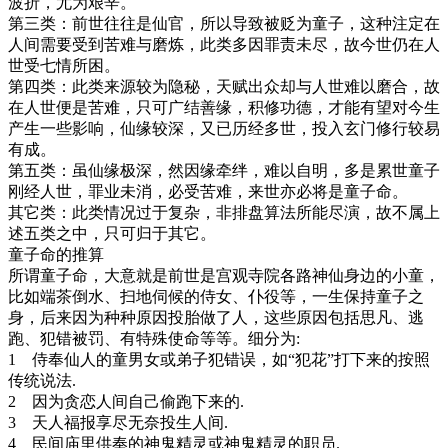
波折，尤为艰辛。
第三类：
前世往往是仙官，所以导致被贬为童子，这种注定在
人间需要受到苦难与磨炼，此类多因罪责未尽，故今世仍在人
世受七情所困。
第四类：
此类来源较为隐秘，天赋出众却与人世难以磨合，故
在人世便是苦难，只可广结善缘，积修功德，才能有望对今生
产生一些影响，仙缘较深，又已历经多世，投入玄门修行较易
有成。
第五类：
虽仙缘极深，然因缘牵绊，难以自明，多是累世童子
刚经人世，罪业未消，必受苦难，来世亦必将是童子命。
其它类：
此类情况过于复杂，非排盘算法所能尽演，故不属上
述五类之中，只可归于其它。
童子命的推算
所谓童子命，大意就是前世是宫观寺院各路神仙身边的小童，
比如端茶倒水、扫地伺候的侍女、仆役等，一生保持童子之
身，后来因为种种原因投胎做了人，这些原因包括思凡、逃
跑、犯错被罚、有特殊使命等等。细分为:
1 侍奉仙人的童男女或弟子犯错误，如“犯花”打下来的按照
传统说法.
2 因为贪恋人间自己偷跑下来的.
3 天人福报享尽无奈投生人间.
4 民间庙里供奉的神鬼精灵或神鬼精灵的职员.