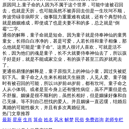
原因同上.童子命的人因为不属于这个世界，可能中途被召回
去，也就是夭折，也可能虽然不被弄回去但是一生坎坷不顺，
奔波劳碌非病即灾，做事阻力重重难有成就，还有个典型特点
就是婚姻难成，即使成了也是夫妻不和的多，总之就是“倒
霉”二字。
通俗的解释，童子命就是短命。因为童子就是侍奉神仙的童男
童女，长得白白净净的，甚是可爱，人若长得和童子相像，那
么他就是可能是“童子命”。这类人很讨人喜欢，可就是活不
长，因为他们的魂是童子，长不大就要侍奉神仙去了，所以孩
子好是好，就是不能成家立业，有的孩子甚至三四岁就死去
了。
更通俗易懂的解释是，童子原指天上的神仙小童，因过失被贬
职下凡。童子命之人生来长相就天生丽质，人见人爱。童子随
时有被召回的可能，所以18岁前48岁前，都有坎坷。童子命之
人从小体弱。或者是至今身上还有慢性病症，虽不严重但是也
不舒服。姻缘是很不顺利的，虽然长相好，但是姻缘好像和自
己无缘。等不到自己想找的爱人。并且姻缘一直迟缓，结婚后
离婚的可能性极大，并且有多次离婚征兆。
热门文章推荐
最新
星座
生肖
算命
姓名
风水
解梦
民俗
免费咨询
老师专栏