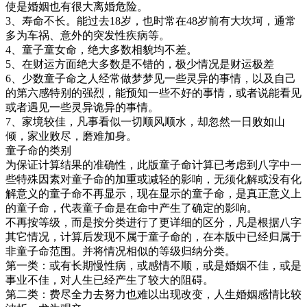
使是婚姻也有很大离婚危险。
3、寿命不长。能过去18岁，也时常在48岁前有大坎坷，通常
多为车祸、意外的突发性疾病等。
4、童子童女命，绝大多数相貌均不差。
5、在财运方面绝大多数是不错的，极少情况是财运极差
6、少数童子命之人经常做梦梦见一些灵异的事情，以及自己
的第六感特别的强烈，能预知一些不好的事情，或者说能看见
或者遇见一些灵异诡异的事情。
7、家境较佳，凡事看似一切顺风顺水，却忽然一日败如山
倾，家业败尽，磨难加身。
童子命的类别
为保证计算结果的准确性，此版童子命计算已考虑到八字中一
些特殊因素对童子命的加重或减轻的影响，无须化解或没有化
解意义的童子命不再显示，现在显示的童子命，是真正意义上
的童子命，代表童子命是在命中产生了确定的影响。
不再按等级，而是按分类进行了更详细的区分，凡是根据八字
其它情况，计算后发现不属于童子命的，在本版中已经归属于
非童子命范围。并将情况相似的等级归纳分类。
第一类：
或有长期慢性病，或感情不顺，或是婚姻不佳，或是
事业不佳，对人生已经产生了较大的阻碍。
第二类：
费尽全力去努力也难以出现改变，人生婚姻感情比较