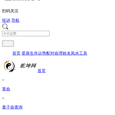
扫码关注
投诉
导航
搜索
首页
星座
生肖
运势
配对
命理
姓名
风水
工具
首页
>
算命
>
童子命查询