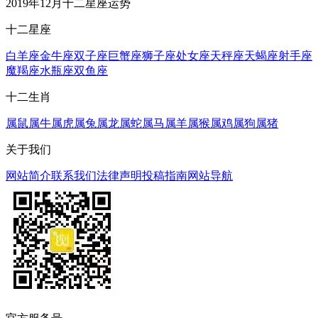
2019年12月十二星座运势
十二星座
白羊座
金牛座
双子座
巨蟹座
狮子座
处女座
天秤座
天蝎座
射手座
魔羯座
水瓶座
双鱼座
十二生肖
属鼠
属牛
属虎
属兔
属龙
属蛇
属马
属羊
属猴
属鸡
属狗
属猪
关于我们
网站简介
联系我们
法律声明
投稿指南
网站导航