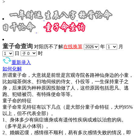
>
童子命查询
对阳历不了解
在线换算
年
月
日
时
查询
重新录入
如何化解
所谓童子命，大意就是前世是宫观寺院各路神仙身边的小童，
比如端茶倒水、扫地伺候的侍女、仆役等，一生保持童子之
身，后来因为种种原因投胎做了人，这些原因包括思凡、逃
跑、犯错被罚、有特殊使命等等。
童子命的特征
童子命常见特征有以下几点（是大部分童子命特征，大约95%
以上，但不代表全部）。
1、身体多少有病症缠身或有遗传性疾病或难以治愈的病。
（多半是从小体弱）。
2、婚姻迟缓，感情很不顺利，易有多次感情失败的情况，即